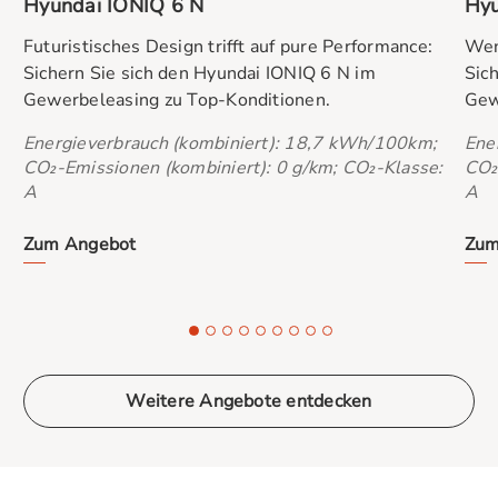
Hyundai IONIQ 6 N
Hyu
Futuristisches Design trifft auf pure Performance:
Wen
Sichern Sie sich den Hyundai IONIQ 6 N im
Sich
Gewerbeleasing zu Top-Konditionen.
Gew
Energieverbrauch (kombiniert): 18,7 kWh/100km;
Ene
CO₂-Emissionen (kombiniert): 0 g/km; CO₂-Klasse:
CO₂
A
A
Zum Angebot
Zum
Weitere Angebote entdecken