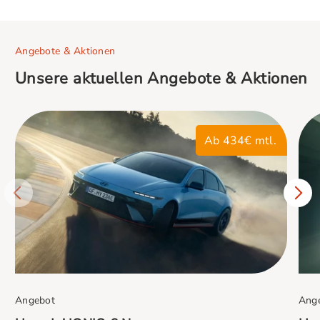
Angebote & Aktionen
Unsere aktuellen Angebote & Aktionen
Ab 434€ mtl.
Angebot
Ang