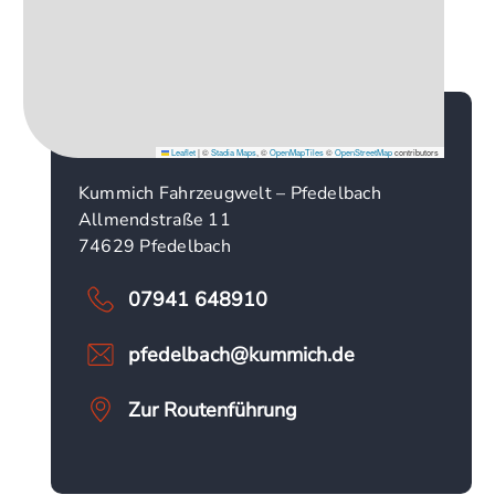
Leaflet
|
©
Stadia Maps
, ©
OpenMapTiles
©
OpenStreetMap
contributors
Kummich Fahrzeugwelt – Pfedelbach
Allmendstraße 11
74629 Pfedelbach
07941 648910
pfedelbach@kummich.de
Zur Routenführung