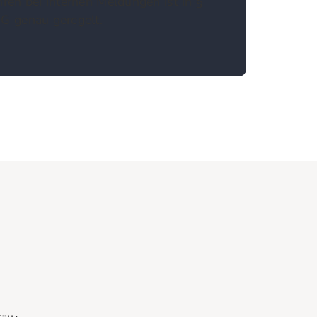
ren bei internen Meldungen ist in §
G genau geregelt.