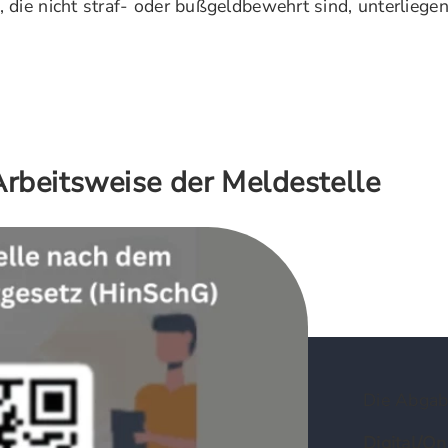
 die nicht straf- oder bußgeldbewehrt sind, unterlieg
rbeitsweise der Meldestelle
Die Abgab
Digital/On