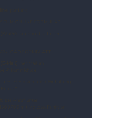
line
: per Link
NK ZUM ONLINE FORMULAR
(Papier)
: per Formblatt oder
NLOAD FORMBLATT
 (E-Mail)
: per Mail an
eber@kummich.de
: pers. Gespräch unter Einhaltung
Prinzip“
h
: per Anruf unter
4300705
mit Mailbox Funktion