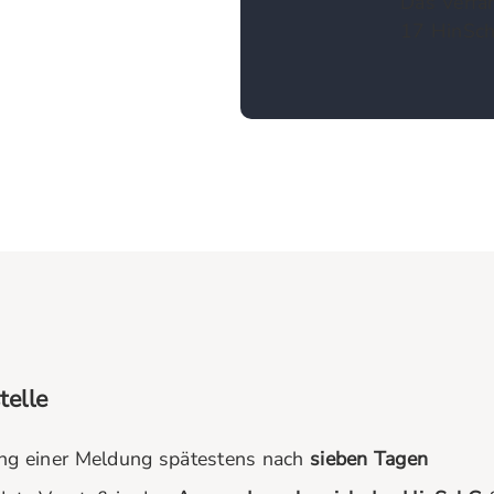
Das Verfah
17 HinSch
telle
ang einer Meldung spätestens nach
sieben
Tagen