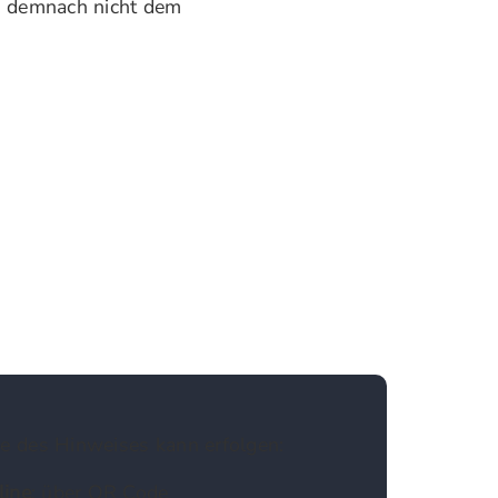
en demnach nicht dem
e des Hinweises kann erfolgen:
line
: über QR Code