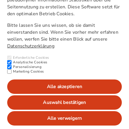
pseudonymer Informationen Statistiken über die
Seitennutzung zu erstellen. Diese Software setzt für
den optimalen Betrieb Cookies.
Unsere Standorte
Kontakt
Bitte lassen Sie uns wissen, ob sie damit
AGB
einverstanden sind. Wenn Sie vorher mehr erfahren
Barrierefreiheitserklärung
wollen, werfen Sie bitte einen Blick auf unsere
Datenschutzerklärung
Newsletter
Interne Meldestelle (HinSchG)
Erforderliche Cookies
CO₂-Werte/Kraftstoffverbrauch
Analytische Cookies
Personalisierung
Marketing Cookies
Alle akzeptieren
Impressum
Datenschutz
Auswahl bestätigen
Datenschutzeinstellungen anpassen
Alle verweigern
© 2026 Autohaus Kummich