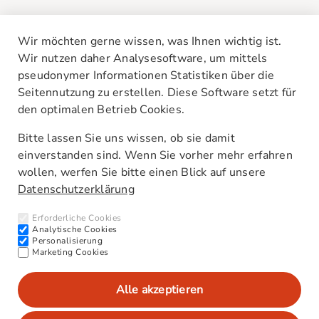
Wir möchten gerne wissen, was Ihnen wichtig ist.
Wir nutzen daher Analysesoftware, um mittels
pseudonymer Informationen Statistiken über die
Seitennutzung zu erstellen. Diese Software setzt für
den optimalen Betrieb Cookies.
Unsere Standorte
Kontakt
Bitte lassen Sie uns wissen, ob sie damit
AGB
einverstanden sind. Wenn Sie vorher mehr erfahren
Barrierefreiheitserklärung
wollen, werfen Sie bitte einen Blick auf unsere
Datenschutzerklärung
Newsletter
Interne Meldestelle (HinSchG)
Erforderliche Cookies
CO₂-Werte/Kraftstoffverbrauch
Analytische Cookies
Personalisierung
Marketing Cookies
Alle akzeptieren
Impressum
Datenschutz