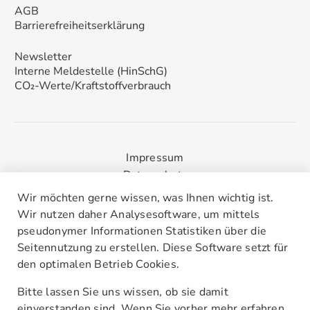
AGB
Barrierefreiheitserklärung
Newsletter
Interne Meldestelle (HinSchG)
CO₂-Werte/Kraftstoffverbrauch
Impressum
Datenschutz
Datenschutzeinstellungen anpassen
Wir möchten gerne wissen, was Ihnen wichtig ist.
Wir nutzen daher Analysesoftware, um mittels
pseudonymer Informationen Statistiken über die
© 2026 Autohaus Kummich
Seitennutzung zu erstellen. Diese Software setzt für
den optimalen Betrieb Cookies.
Bitte lassen Sie uns wissen, ob sie damit
einverstanden sind. Wenn Sie vorher mehr erfahren