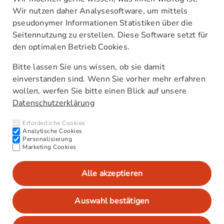
Wir nutzen daher Analysesoftware, um mittels
pseudonymer Informationen Statistiken über die
Seitennutzung zu erstellen. Diese Software setzt für
den optimalen Betrieb Cookies.
Unsere Standorte
Kontakt
Bitte lassen Sie uns wissen, ob sie damit
AGB
einverstanden sind. Wenn Sie vorher mehr erfahren
Barrierefreiheitserklärung
wollen, werfen Sie bitte einen Blick auf unsere
Datenschutzerklärung
Newsletter
Interne Meldestelle (HinSchG)
Erforderliche Cookies
CO₂-Werte/Kraftstoffverbrauch
Analytische Cookies
Personalisierung
Marketing Cookies
Alle akzeptieren
Impressum
Datenschutz
Auswahl bestätigen
Datenschutzeinstellungen anpassen