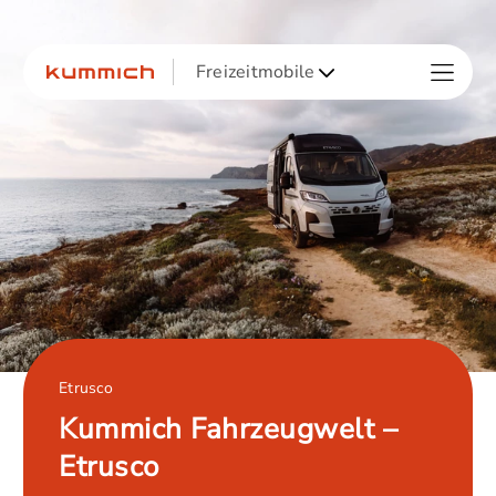
Freizeitmobile
Etrusco
Kummich Fahrzeugwelt –
Etrusco