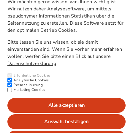
Wir möchten gerne wissen, was Ihnen wichtig ist.
Wir nutzen daher Analysesoftware, um mittels
pseudonymer Informationen Statistiken über die
Seitennutzung zu erstellen. Diese Software setzt für
den optimalen Betrieb Cookies.
Unsere Standorte
Kontakt
Bitte lassen Sie uns wissen, ob sie damit
AGB
einverstanden sind. Wenn Sie vorher mehr erfahren
Barrierefreiheitserklärung
wollen, werfen Sie bitte einen Blick auf unsere
Datenschutzerklärung
Newsletter
Interne Meldestelle (HinSchG)
Erforderliche Cookies
CO₂-Werte/Kraftstoffverbrauch
Analytische Cookies
Personalisierung
Marketing Cookies
Alle akzeptieren
Impressum
Datenschutz
Auswahl bestätigen
Datenschutzeinstellungen anpassen