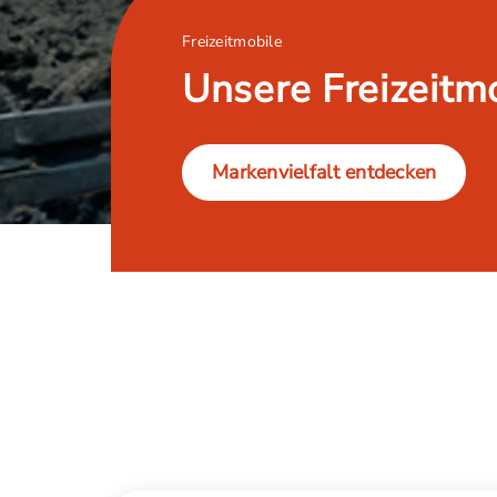
Freizeitmobile
Unsere Freizeitm
Markenvielfalt entdecken