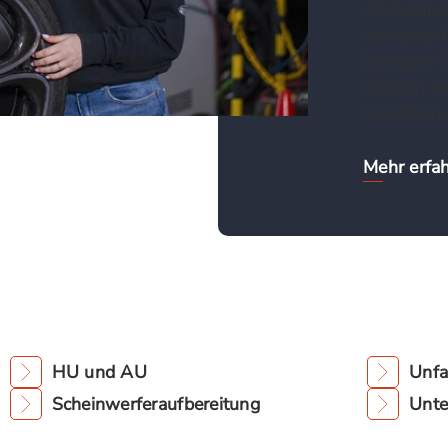
Anmeldeser
aus einer 
Rundum-Se
wickeln a
Versicheru
Mehr erfa
HU und AU
Unfa
Scheinwerferaufbereitung
Unte