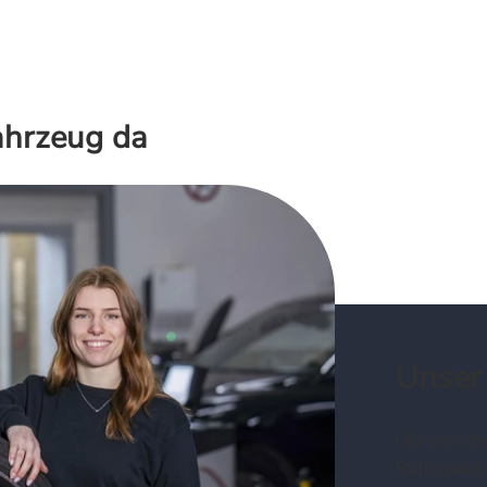
Fahrzeug da
Unser 
Ob von der
Reifeneinl