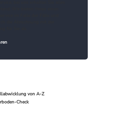
vice, bei uns erhalten Sie alles
Hand. Wir bieten Ihnen einen
rvice im Falle der Fälle und
uch die Abrechnung mit der
ng für Sie ab.
hren
llabwicklung von A-Z
rboden-Check