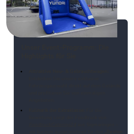
Unser Event-Programm: Die
Highlights für Sie
Attraktive Neu- & Gebrauchtwagen:
Entdecken Sie unsere exklusive
Fahrzeugauswahl direkt auf dem Gelände
und profitieren Sie von einmaligen
Angeboten.
Kulinarik der Extraklasse:
Für die
Bewirtung sorgt der Foodtruck von
FoodtruckCatering24
aus Sigmaringen –
vor kurzem ausgezeichnet für den
„Besten