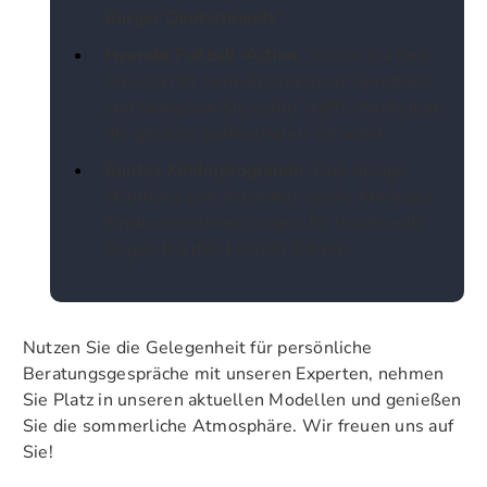
Burger Deutschlands“
.
Hyundai Fußball-Action:
Testen Sie Ihre
Schusskraft beim interaktiven Speedtest
und beweisen Sie echte Treffsicherheit an
der großen, aufblasbaren Torwand.
Buntes Kinderprogramm:
Eine riesige
Hüpfburg zum Austoben sowie kreatives
Kinderschminken sorgen für leuchtende
Augen bei den kleinen Gästen.
Nutzen Sie die Gelegenheit für persönliche
Beratungsgespräche mit unseren Experten, nehmen
Sie Platz in unseren aktuellen Modellen und genießen
Sie die sommerliche Atmosphäre. Wir freuen uns auf
Sie!