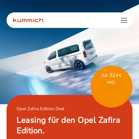
Ab 324€
mtl.
Opel Zafira Edition Deal
Leasing für den Opel Zafira
Edition.