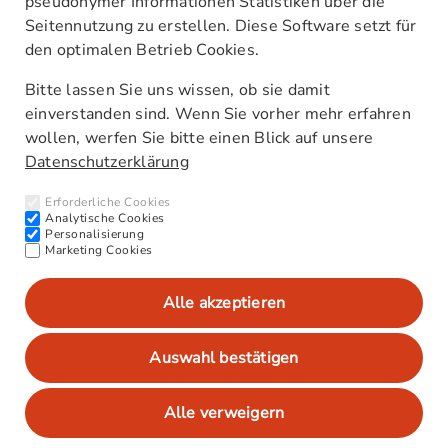
pseudonymer Informationen Statistiken über die
Seitennutzung zu erstellen. Diese Software setzt für
den optimalen Betrieb Cookies.
Unsere Standorte
Kontakt
Bitte lassen Sie uns wissen, ob sie damit
AGB
einverstanden sind. Wenn Sie vorher mehr erfahren
Barrierefreiheitserklärung
wollen, werfen Sie bitte einen Blick auf unsere
Datenschutzerklärung
Newsletter
Interne Meldestelle (HinSchG)
Erforderliche Cookies
CO₂-Werte/Kraftstoffverbrauch
Analytische Cookies
Personalisierung
Marketing Cookies
Alle akzeptieren
Impressum
Datenschutz
Auswahl bestätigen
Datenschutzeinstellungen anpassen
Alle verweigern
© 2026 Autohaus Kummich