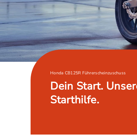
Honda CB125R Führerscheinzuschuss
Dein Start. Unser
Starthilfe.