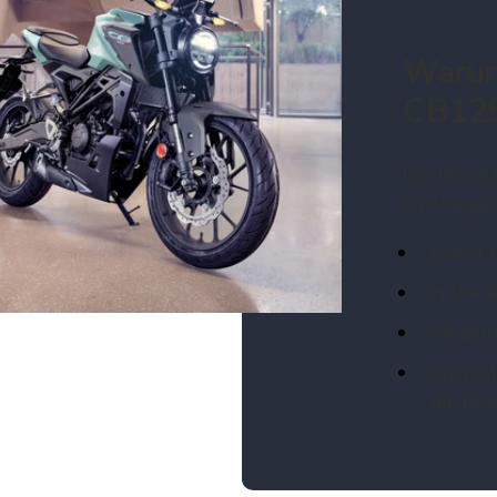
Warum
CB12
Die Honda
Einsteiger
Leicht 
Hohe Al
Modern
Ideal a
die Frei