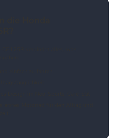
 die Honda
5R?
 CB125R verbindet alles, was
 suchen:
und einfach zu fahren
ltagstauglichkeit
es Design im Neo-Sports-Café-Stil
ls erstes Motorrad für den Alltag und
zeit